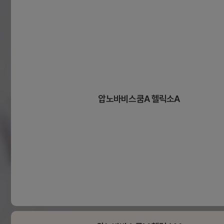
압노바비스쿰A 헬릭소A