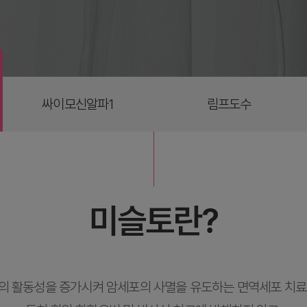
싸이모신알파1
림프도수
미슬토란?
의 활동성을 증가시켜 암세포의 사멸을 유도하는 면역세포 치료