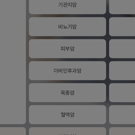
기관지암
비뇨기암
피부암
이비인후과암
육종암
혈액암