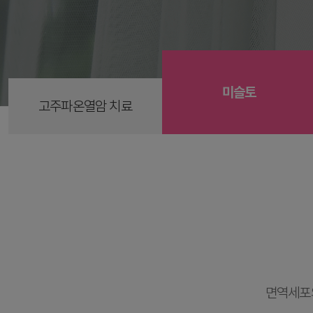
미슬토
고주파온열암 치료
면역세포