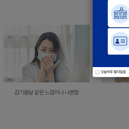
오늘하루 열지않음
감기몸살 같은 느낌이나 나른함