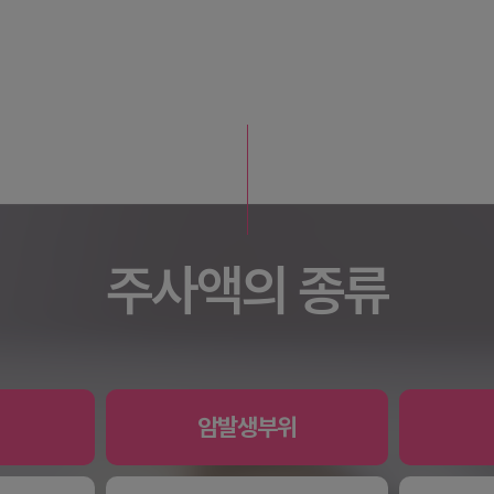
주사액의 종류
암발생부위