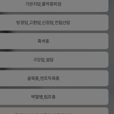
기관지암,흉막중피암
방광암,고환암,신장암,전립선암
흑색종
구강암,설암
골육종,연조직육종
백혈병,림프종