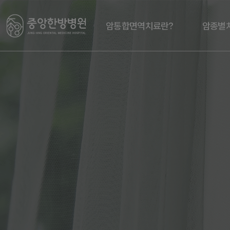
암통합면역치료란?
암종별
암통합면역치료란?
여성
소화기
호흡기
두경부
간담도
기타암