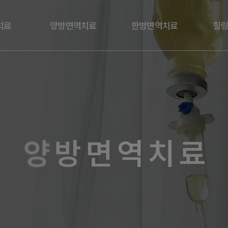
치료
양방면역치료
한방면역치료
힐
암
고주파온열암 치료
침구치료
암
미슬토
항암단 / 면역고
암
싸이모신알파1
건칠액
암
림프도수
한약
양
방
면
역
치
료
암
페인스크램블러
종별
수액요법