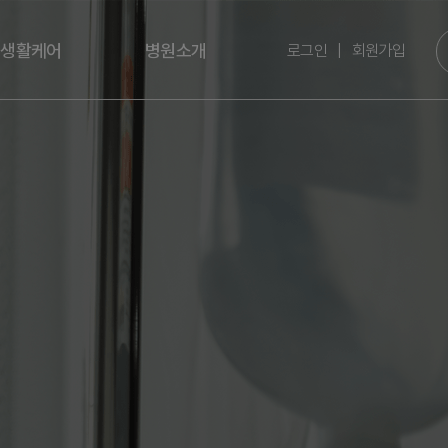
링생활케어
병원소개
로그인
|
회원가입
식이요법
중앙한방병원소개
의료진소개
비급여항목안내
시설안내
공지사항
미디어 속 중앙
건강상식
진료 전후
온라인상담