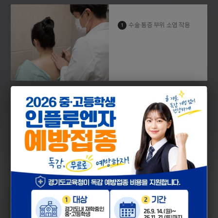
수술·통증 부위 소염 작용
1
치료간격
주 3~7회 치료
(환자 증상 및 상태에 맞춰 시행)
주사위치
피하, 근육, 경혈,
통증 부위에 주사