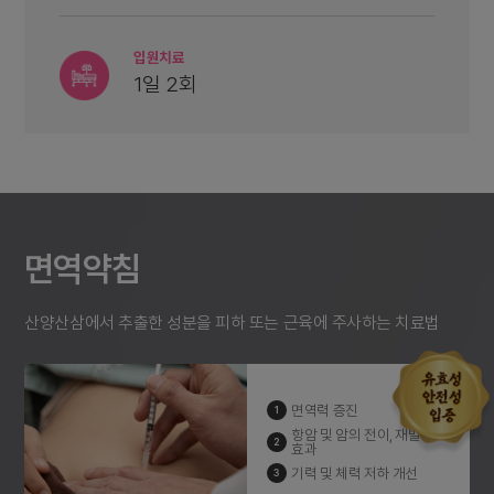
입원치료
1일 2회
면역약침
산양산삼에서 추출한 성분을 피하 또는 근육에 주사하는 치료법
면역력 증진
1
항암 및 암의 전이, 재발 방지
2
효과
기력 및 체력 저하 개선
3