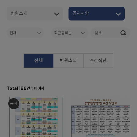
병원소개
공지사항
전체
최근등록순
전체
병원소식
주간식단
Total 186건
1 페이지
공지