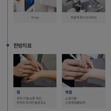
X-ray
초음파검사 (SONO)
한방치료
침
약침
경락 기혈 순환 촉진
소염진통
연부조직이완 통증감소
신경재생활성화