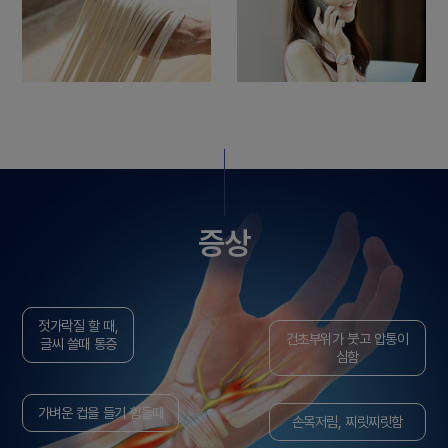
증상
젓가락질 할 때,
건초부위가 붓고 압통이
글씨 쓸때 통증
심함
가벼운 컵을 들기 힘들때
손목저림, 찌릿찌릿함