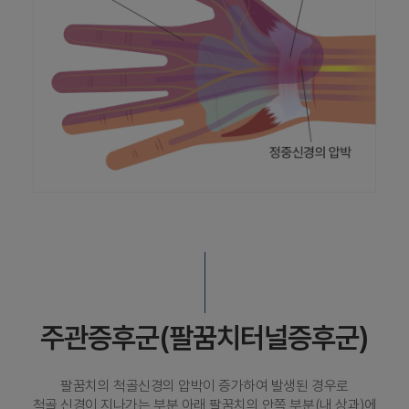
주관증후군(팔꿈치터널증후군)
팔꿈치의 척골신경의 압박이 증가하여 발생된 경우로
척골 신경이 지나가는 부분 아래 팔꿈치의 안쪽 부분(내 상과)에