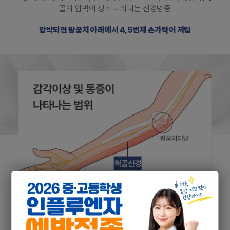
골의 압박이 생겨 나타나는 신경병증
압박되면 팔꿈치 아래에서 4,5번재 손가락이 저림