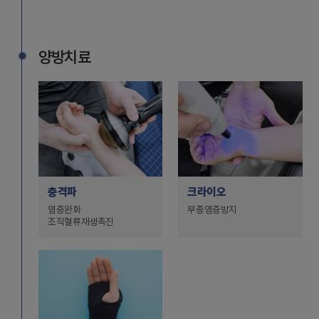
양방치료
충격파
크라이오
염증완화
부종염증방지
조직혈류재생촉진