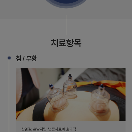
치료항목
침 / 부항
상열감, 손발저림, 냉증치료에 효과적