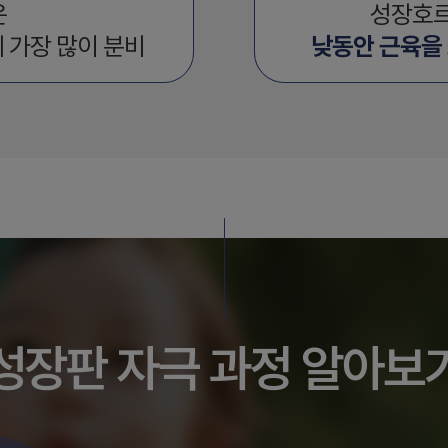
은
성장호
 가장 많이 분비
낮동안 근육을
성장판 자극 과정 알아보