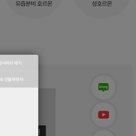
평사마귀 제거
26 인플루엔자