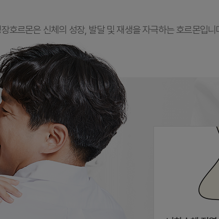
장호르몬은 신체의 성장, 발달 및 재생을 자극하는 호르몬입니