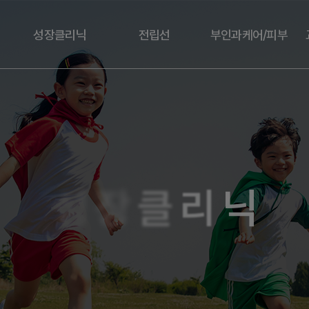
성장클리닉
전립선
부인과케어/피부
성장클리닉
전립선염
갱년기
전립선염블로그
산전 산후
생리통
주름
성
장
클
리
닉
여드름/기미/미백
다이어트