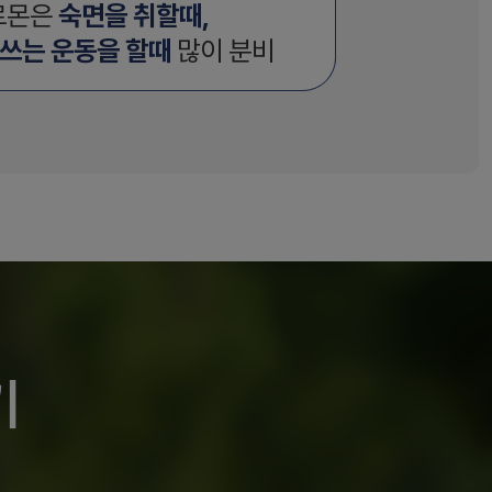
르몬은
숙면을 취할때,
 쓰는 운동을 할때
많이 분비
기