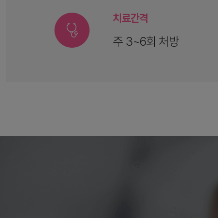
치료간격
주 3~6회 처방