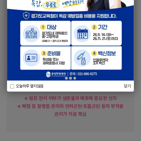
발성과 호흡에 관여하는 후두에 발생하는 악성
1
종양
발병률은 낮은 편(1~2%)이지만, 최근 증가 추세
2
위험요인
석면 등
흡연
음주
직업적 요인
오늘하루 열지않음
닫기
※
림프 전이 여부가 생존율과 예후에 중요한 인자
※
폐렴 등 합병증 관리와 연하곤란·호흡곤란 등의 부작용
관리가 치료 핵심