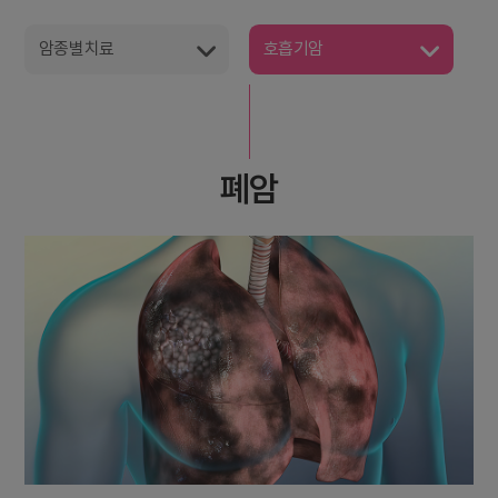
암종별치료
호흡기암
폐암