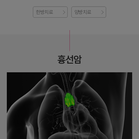
한방치료
양방치료
흉선암