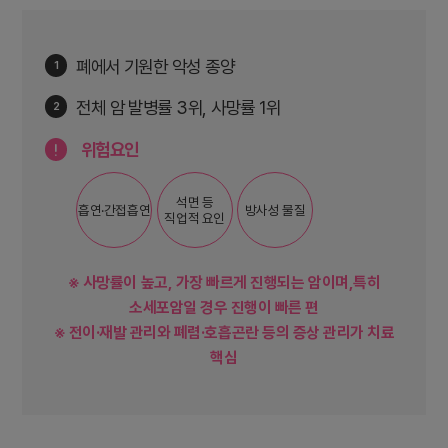
폐에서 기원한 악성 종양
1
전체 암 발병률 3위, 사망률 1위
2
위험요인
석면 등
흡연·간접흡연
방사성 물질
직업적 요인
※
사망률이 높고, 가장 빠르게 진행되는 암이며,특히
소세포암일 경우 진행이 빠른 편
※
전이·재발 관리와 폐렴·호흡곤란 등의 증상 관리가 치료
핵심