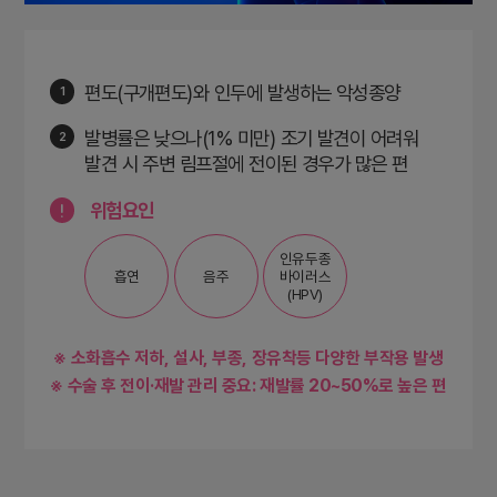
편도(구개편도)와 인두에 발생하는 악성종양
1
발병률은 낮으나(1% 미만) 조기 발견이 어려워
2
발견 시 주변 림프절에 전이된 경우가 많은 편
위험요인
인유두종
흡연
음주
바이러스
(HPV)
※
소화흡수 저하, 설사, 부종, 장유착등 다양한 부작용 발생
※
수술 후 전이·재발 관리 중요: 재발률 20~50%로 높은 편